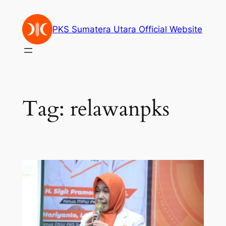
Skip
to
PKS Sumatera Utara Official Website
content
Tag:
relawanpks