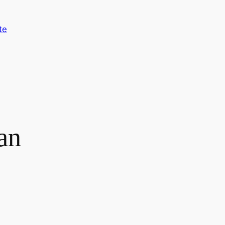
te
an