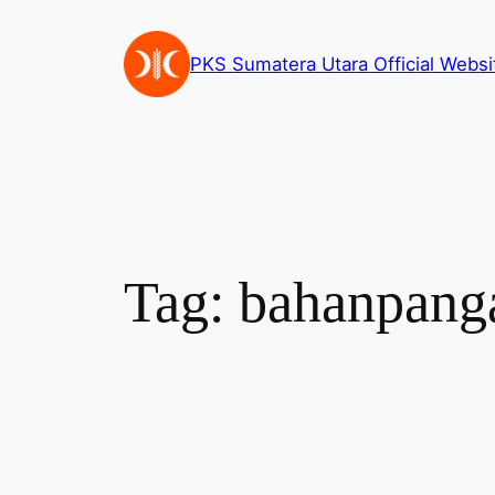
Skip
to
PKS Sumatera Utara Official Websi
content
Tag:
bahanpang